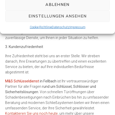
Sicherheitstechnik verfügen. Wir setzen unser Know-how ein, um
ABLEHNEN
Ihnen die bestmöglichen Lösungen zu bieten.
EINSTELLUNGEN ANSEHEN
2. Schnelligkeit und Zuverlässigkeit
Wir wissen, dass Zeit in Notfällen von entscheidender Bedeutung
Cookie-Richtlinie
Datenschutz
Impressum
ist. Daher garantieren wir schnelle Reaktionszeiten und
zuverlässige Dienste, um Ihnen in jeder Situation zu helfen.
3. Kundenzufriedenheit
Ihre Zufriedenheit steht bei uns an erster Stelle. Wir streben
danach, Ihre Erwartungen zu übertreffen und einen exzellenten
Service zu bieten, der auf Ihre individuellen Bedürfnisse
abgestimmt ist.
M&S Schlüsseldienst
in Fellbach
ist Ihr vertrauenswürdiger
Partner für alle Fragen
rund um Schlüssel, Schlösser und
Sicherheitslösungen
. Von schnellen Türöffnungen über
Schadenbeseitigungen nach Einbrüchen bis hin zu umfassender
Beratung und modernen Schließsystemen bieten wir Ihnen einen
umfassenden Service, der Ihre Sicherheit gewährleistet.
Kontaktieren Sie uns noch heute
, um mehr über unsere