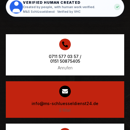
VERIFIED HUMAN CREATED
✓
Created by people, with human work verified.
M&S Schlüsseldienst · Verified by VHC
0711 577 03 57 /
0151 50875405
Anrufen
info@ms-schluesseldienst24.de
E-Mail