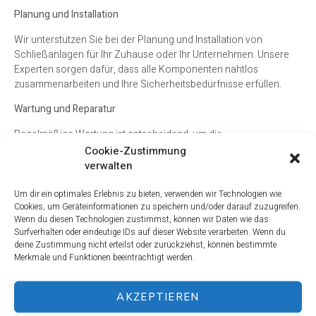
Planung und Installation
Wir unterstützen Sie bei der Planung und Installation von
Schließanlagen für Ihr Zuhause oder Ihr Unternehmen. Unsere
Experten sorgen dafür, dass alle Komponenten nahtlos
zusammenarbeiten und Ihre Sicherheitsbedürfnisse erfüllen.
Wartung und Reparatur
Regelmäßige Wartung ist entscheidend, um die
Funktionsfähigkeit Ihrer Schließanlagen zu gewährleisten. Wir
Cookie-Zustimmung
bieten umfassende Wartungs- und Reparaturdienste an, um
verwalten
sicherzustellen, dass alles reibungslos funktioniert.
Um dir ein optimales Erlebnis zu bieten, verwenden wir Technologien wie
Cookies, um Geräteinformationen zu speichern und/oder darauf zuzugreifen.
Warum M&S Schlüsseldienst die
Wenn du diesen Technologien zustimmst, können wir Daten wie das
Surfverhalten oder eindeutige IDs auf dieser Website verarbeiten. Wenn du
beste Wahl ist
deine Zustimmung nicht erteilst oder zurückziehst, können bestimmte
Merkmale und Funktionen beeinträchtigt werden.
1. Erfahrung und Kompetenz
Unser Team besteht aus erfahrenen Fachleuten, die über
AKZEPTIEREN
umfassende Kenntnisse im Bereich Schlüsseldienst und